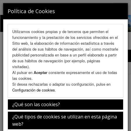
RINOCHILE 2026
Toggle
Política de Cookies
naviga
Utilizamos cookies propias y de terceros que permiten el
funcionamiento y la prestación de los servicios ofrecidos en el
Sitio web, la elaboración de información estadística a través
del análisis de sus hábitos de navegación, así como mostrarle
publicidad personalizada en base a un perfil elaborado a partir
Programa Científico
de sus hábitos de navegación (por ejemplo, páginas
visitadas).
Programa Científico (PDF)
Al pulsar en
Aceptar
consiente expresamente el uso de todas
las cookies.
Coffee Break
Si desea rechazarlas o adaptar su configuración, pulse en
Configuración de cookies
.
¿Qué son las cookies?
Sábado 11 de julio
¿Qué tipos de cookies se utilizan en esta página
web?
16:00-16:30h.