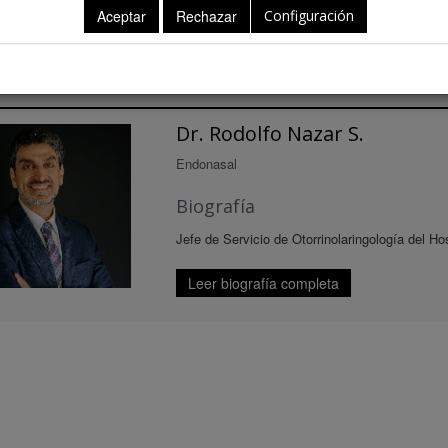
Configuración
ntes
Dr. Rodolfo Nazar S.
Endonasal
Biografía
Jefe de Servicio de Otorrinolaringología del Hos
Leer biografía completa