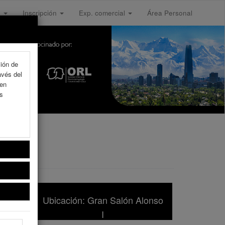
s
Inscripción
Exp. comercial
Área Personal
ción de
avés del
 en
as
Ubicación: Gran Salón Alonso
I