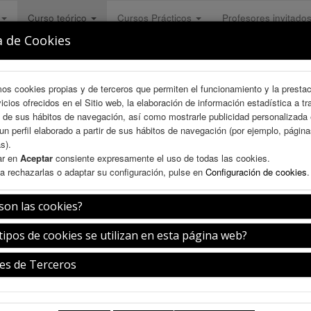
Curso teórico
Cursos Prácticos
Profesores invitado
a de Cookies
mos cookies propias y de terceros que permiten el funcionamiento y la presta
vicios ofrecidos en el Sitio web, la elaboración de información estadística a tr
s de sus hábitos de navegación, así como mostrarle publicidad personalizada
un perfil elaborado a partir de sus hábitos de navegación (por ejemplo, págin
s).
ar en
Aceptar
consiente expresamente el uso de todas las cookies.
a rechazarlas o adaptar su configuración, pulse en
Configuración de cookies
.
son las cookies?
guración VIII Curso Endonasal
tipos de cookies se utilizan en esta página web?
es de Terceros
Jueves 9 de julio
08:20-08:30h.