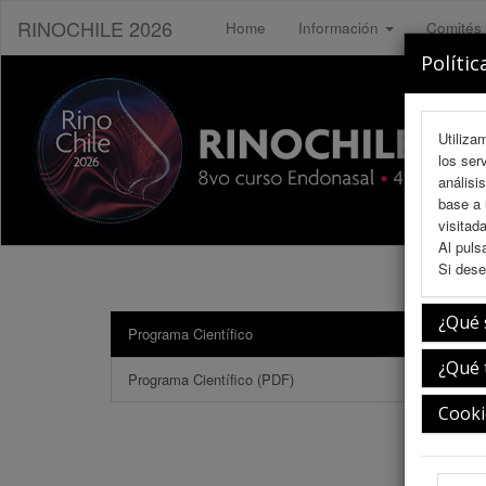
RINOCHILE 2026
Home
Información
Comités
Polític
Utiliza
los ser
análisi
base a 
visitada
Al puls
Si dese
¿Qué 
Programa Científico
Inau
¿Qué 
Programa Científico (PDF)
Cooki