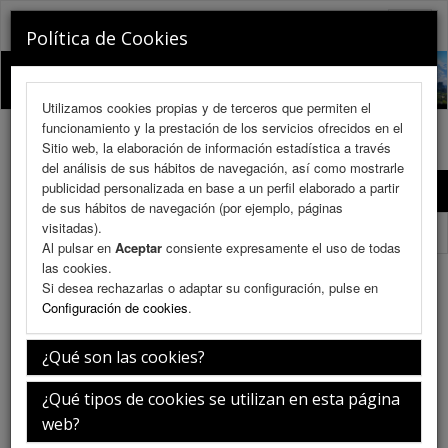
RINOCHILE 2026
Toggle
Política de Cookies
naviga
Utilizamos cookies propias y de terceros que permiten el
funcionamiento y la prestación de los servicios ofrecidos en el
Sitio web, la elaboración de información estadística a través
del análisis de sus hábitos de navegación, así como mostrarle
publicidad personalizada en base a un perfil elaborado a partir
Programa Científico
de sus hábitos de navegación (por ejemplo, páginas
visitadas).
Programa Científico (PDF)
Al pulsar en
Aceptar
consiente expresamente el uso de todas
las cookies.
Simposio almuerzo: GSK
Si desea rechazarlas o adaptar su configuración, pulse en
Configuración de cookies
.
¿Qué son las cookies?
Jueves 9 de julio
¿Qué tipos de cookies se utilizan en esta página
web?
12:30-13:30h.