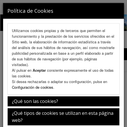
RINOCHILE 2026
Toggle
Política de Cookies
naviga
Utilizamos cookies propias y de terceros que permiten el
funcionamiento y la prestación de los servicios ofrecidos en el
Sitio web, la elaboración de información estadística a través
del análisis de sus hábitos de navegación, así como mostrarle
publicidad personalizada en base a un perfil elaborado a partir
Programa Científico
de sus hábitos de navegación (por ejemplo, páginas
visitadas).
Programa Científico (PDF)
Al pulsar en
Aceptar
consiente expresamente el uso de todas
las cookies.
Receso
Si desea rechazarlas o adaptar su configuración, pulse en
Configuración de cookies
.
¿Qué son las cookies?
Jueves 9 de julio
¿Qué tipos de cookies se utilizan en esta página
web?
12:00-14:00h.