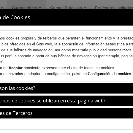
Curso teórico
Cursos Prácticos
Profesores invitado
a de Cookies
mos cookies propias y de terceros que permiten el funcionamiento y la presta
vicios ofrecidos en el Sitio web, la elaboración de información estadística a tr
s de sus hábitos de navegación, así como mostrarle publicidad personalizada
un perfil elaborado a partir de sus hábitos de navegación (por ejemplo, págin
s).
ar en
Aceptar
consiente expresamente el uso de todas las cookies.
a rechazarlas o adaptar su configuración, pulse en
Configuración de cookies
.
son las cookies?
ee Break
tipos de cookies se utilizan en esta página web?
es de Terceros
Jueves 9 de julio
16:00-16:30h.