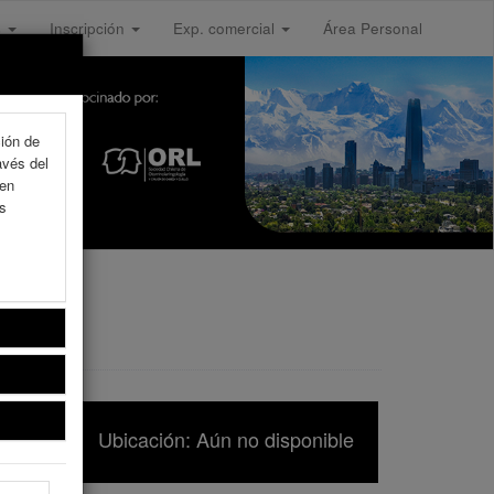
s
Inscripción
Exp. comercial
Área Personal
ción de
avés del
 en
as
Ubicación: Aún no disponible