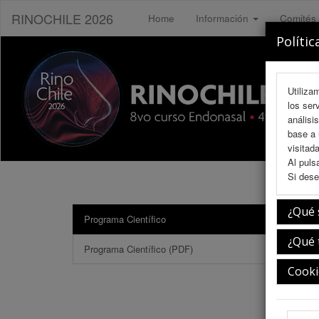
RINOCHILE 2026
Home
Información
Comités
Polític
Utiliza
los ser
análisi
base a 
visitada
Al puls
Si dese
¿Qué 
Programa Científico
Coff
¿Qué 
Programa Científico (PDF)
Cooki