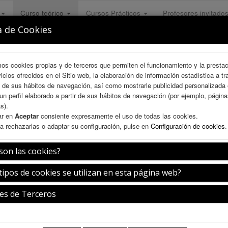
Curso teórico
Cursos Prácticos
Profesores invitado
a de Cookies
mos cookies propias y de terceros que permiten el funcionamiento y la presta
vicios ofrecidos en el Sitio web, la elaboración de información estadística a tr
s de sus hábitos de navegación, así como mostrarle publicidad personalizada
un perfil elaborado a partir de sus hábitos de navegación (por ejemplo, págin
s).
ar en
Aceptar
consiente expresamente el uso de todas las cookies.
a rechazarlas o adaptar su configuración, pulse en
Configuración de cookies
.
son las cookies?
e IV Rinoplastia
tipos de cookies se utilizan en esta página web?
es de Terceros
Viernes 10 de julio
16:30-18:15h.