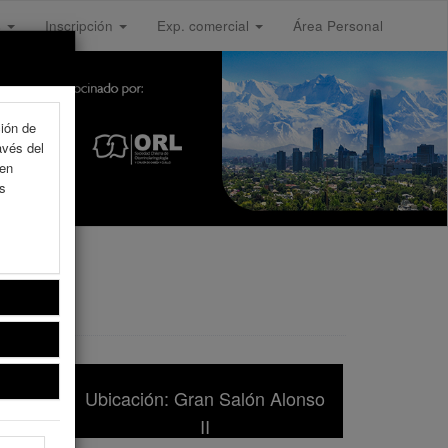
s
Inscripción
Exp. comercial
Área Personal
ción de
avés del
 en
as
Ubicación: Gran Salón Alonso
II