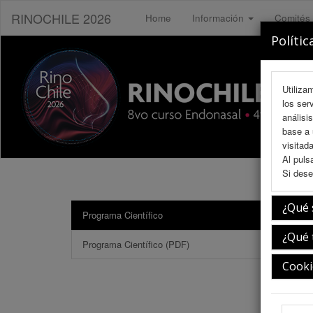
RINOCHILE 2026
Home
Información
Comités
Polític
Utiliza
los ser
análisi
base a 
visitada
Al puls
Si dese
¿Qué 
Programa Científico
Bloqu
¿Qué 
Programa Científico (PDF)
Cooki