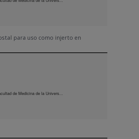
acultad de Medicina de la Univers...
ostal para uso como injerto en
acultad de Medicina de la Univers...