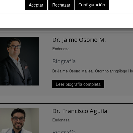
Configuración
ntes
Dr. Jaime Osorio M.
Endonasal
Biografía
Dr Jaime Osorio Mallea. Otorrinolaringólogo Ho
Leer biografía completa
Dr. Francisco Águila
Endonasal
Biografía