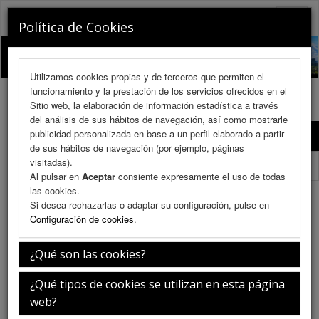
RINOCHILE 2026
Toggle
Política de Cookies
naviga
Utilizamos cookies propias y de terceros que permiten el
funcionamiento y la prestación de los servicios ofrecidos en el
Sitio web, la elaboración de información estadística a través
del análisis de sus hábitos de navegación, así como mostrarle
publicidad personalizada en base a un perfil elaborado a partir
Programa Científico
de sus hábitos de navegación (por ejemplo, páginas
visitadas).
Programa Científico (PDF)
Al pulsar en
Aceptar
consiente expresamente el uso de todas
las cookies.
Receso
Si desea rechazarlas o adaptar su configuración, pulse en
Configuración de cookies
.
¿Qué son las cookies?
Sábado 11 de julio
¿Qué tipos de cookies se utilizan en esta página
web?
12:00-14:00h.