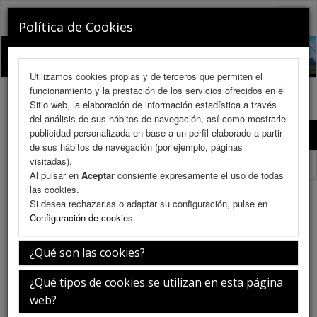
RINOCHILE 2026
Toggle
Política de Cookies
naviga
Utilizamos cookies propias y de terceros que permiten el
funcionamiento y la prestación de los servicios ofrecidos en el
Sitio web, la elaboración de información estadística a través
del análisis de sus hábitos de navegación, así como mostrarle
publicidad personalizada en base a un perfil elaborado a partir
Programa Científico
de sus hábitos de navegación (por ejemplo, páginas
visitadas).
Programa Científico (PDF)
Al pulsar en
Aceptar
consiente expresamente el uso de todas
las cookies.
Bloque VIII Rinoplastia
Si desea rechazarlas o adaptar su configuración, pulse en
Configuración de cookies
.
¿Qué son las cookies?
Sábado 11 de julio
¿Qué tipos de cookies se utilizan en esta página
web?
10:30-12:00h.