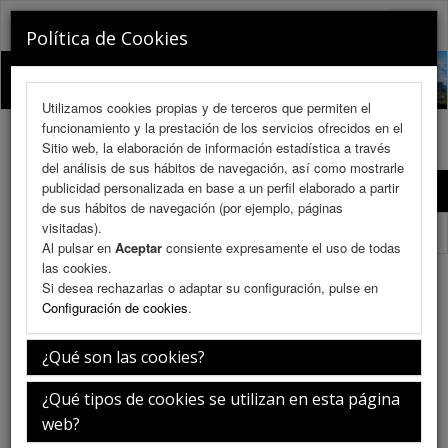
RINOCHILE 2026
Toggle
Política de Cookies
naviga
Utilizamos cookies propias y de terceros que permiten el
funcionamiento y la prestación de los servicios ofrecidos en el
Sitio web, la elaboración de información estadística a través
del análisis de sus hábitos de navegación, así como mostrarle
publicidad personalizada en base a un perfil elaborado a partir
Programa Científico
de sus hábitos de navegación (por ejemplo, páginas
visitadas).
Programa Científico (PDF)
Al pulsar en
Aceptar
consiente expresamente el uso de todas
las cookies.
Bloque XI Rinoplastia
Si desea rechazarlas o adaptar su configuración, pulse en
Configuración de cookies
.
¿Qué son las cookies?
Sábado 11 de julio
¿Qué tipos de cookies se utilizan en esta página
web?
16:30-17:00h.