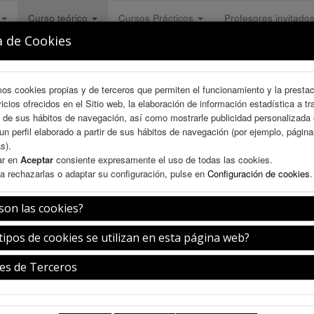
Curso teórico
Cursos Prácticos
Profesores invitado
a de Cookies
mos cookies propias y de terceros que permiten el funcionamiento y la presta
vicios ofrecidos en el Sitio web, la elaboración de información estadística a tr
s de sus hábitos de navegación, así como mostrarle publicidad personalizada
un perfil elaborado a partir de sus hábitos de navegación (por ejemplo, págin
s).
ar en
Aceptar
consiente expresamente el uso de todas las cookies.
a rechazarlas o adaptar su configuración, pulse en
Configuración de cookies
.
son las cookies?
guración VIII Curso Endonasal
tipos de cookies se utilizan en esta página web?
es de Terceros
Jueves 9 de julio
08:20-08:30h.