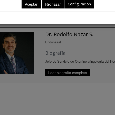
Configuración
ntes
Dr. Rodolfo Nazar S.
Endonasal
Biografía
Jefe de Servicio de Otorrinolaringología del Hos
Leer biografía completa