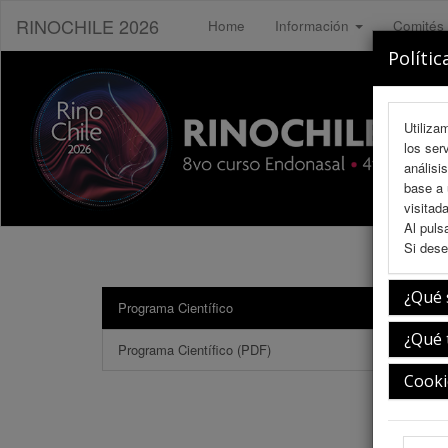
RINOCHILE 2026
Home
Información
Comités
Polític
Utiliza
los ser
análisi
base a 
visitada
Al puls
Si dese
¿Qué 
Programa Científico
Inau
¿Qué 
Programa Científico (PDF)
Cooki