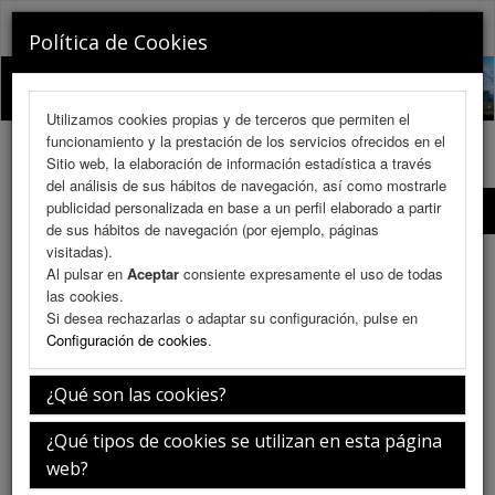
RINOCHILE 2026
Toggle
Política de Cookies
naviga
Utilizamos cookies propias y de terceros que permiten el
funcionamiento y la prestación de los servicios ofrecidos en el
Sitio web, la elaboración de información estadística a través
del análisis de sus hábitos de navegación, así como mostrarle
publicidad personalizada en base a un perfil elaborado a partir
Profesores Invitados
de sus hábitos de navegación (por ejemplo, páginas
visitadas).
Profesores Invitados
Al pulsar en
Aceptar
consiente expresamente el uso de todas
las cookies.
Si desea rechazarlas o adaptar su configuración, pulse en
Configuración de cookies
.
¿Qué son las cookies?
¿Qué tipos de cookies se utilizan en esta página
web?