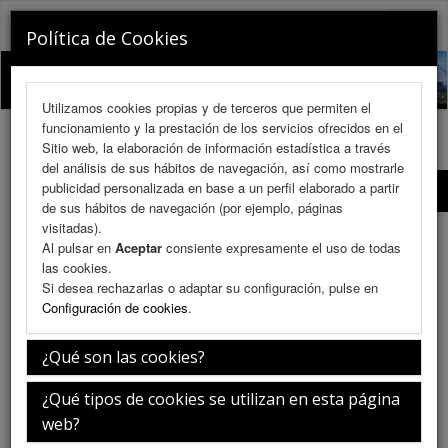
RINOCHILE 2026
Toggle
Política de Cookies
naviga
Utilizamos cookies propias y de terceros que permiten el
funcionamiento y la prestación de los servicios ofrecidos en el
Sitio web, la elaboración de información estadística a través
del análisis de sus hábitos de navegación, así como mostrarle
publicidad personalizada en base a un perfil elaborado a partir
Comité Organizador
de sus hábitos de navegación (por ejemplo, páginas
visitadas).
Comité Organizador
Al pulsar en
Aceptar
consiente expresamente el uso de todas
las cookies.
Si desea rechazarlas o adaptar su configuración, pulse en
Configuración de cookies
.
Dr. Rodolfo Nazar S.
Miembro
¿Qué son las cookies?
Otorrinolaringólogo – Chile
¿Qué tipos de cookies se utilizan en esta página
Biografía
web?