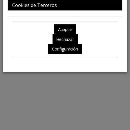
Cookies de Terceros
Jefe de Servicio de Otorrinolaringología del Hospital
Clínico de la Universidad de Chile.
Profesor titular de la Facultad de Medicina de la
Universidad de Chile.
Director del Departamento de Otorrinolaringología.
Director del Capítulo de Rinología de la Sociedad
Chilena de Otorrinolaringología y Cirugía de Cabeza y
Cuello (SOCHIORL).
Configuración